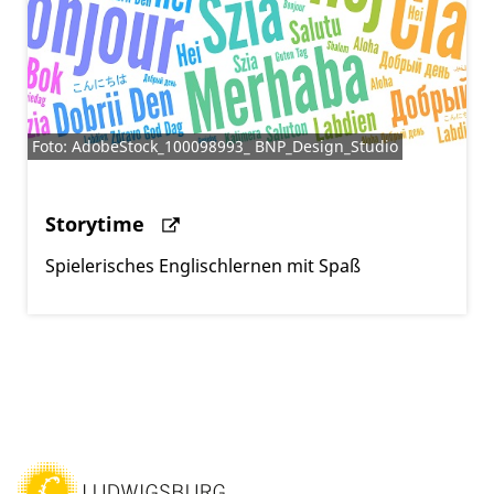
Foto: AdobeStock_100098993_ BNP_Design_Studio
Storytime
Spielerisches Englischlernen mit Spaß